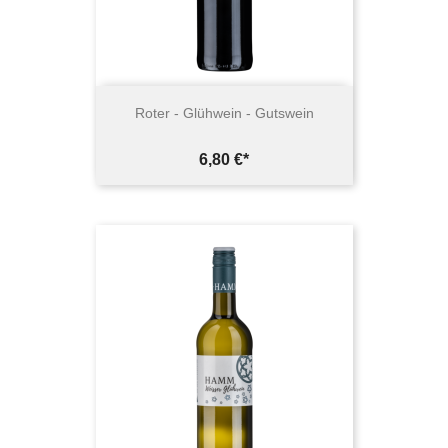
Roter - Glühwein - Gutswein
Preis
6,80 €*