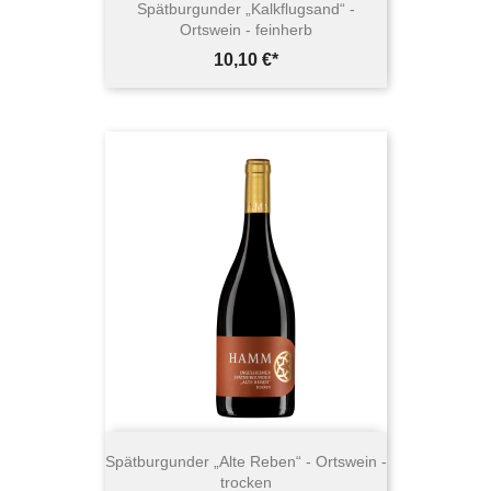
Spätburgunder „Kalkflugsand“ -
Ortswein - feinherb
Preis
10,10 €*
Spätburgunder „Alte Reben“ - Ortswein -
trocken