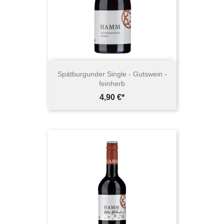
Spätburgunder Single - Gutswein -
feinherb
Preis
4,90 €*