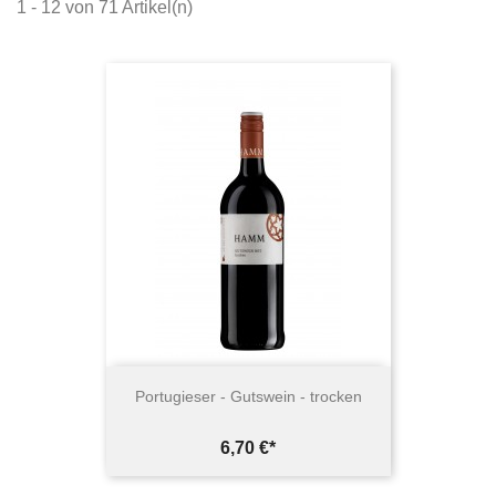
1 - 12 von 71 Artikel(n)
Portugieser - Gutswein - trocken
Preis
6,70 €*