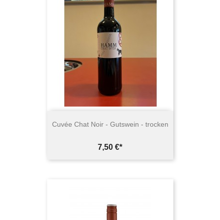
Cuvée Chat Noir - Gutswein - trocken
Preis
7,50 €*