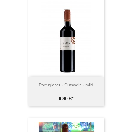
Portugieser - Gutswein - mild
Preis
6,80 €*