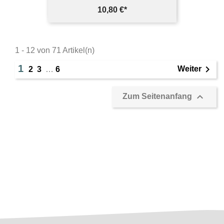
Preis
10,80 €*
1 - 12 von 71 Artikel(n)
1

Weiter
2
3
…
6

Zum Seitenanfang