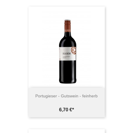
Portugieser - Gutswein - feinherb
Preis
6,70 €*